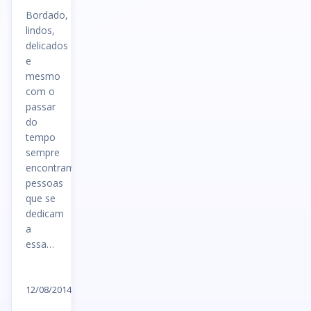
Bordado,
lindos,
delicados
e
mesmo
com o
passar
do
tempo
sempre
encontramos
pessoas
que se
dedicam
a
essa…
Ler
artigo
12/08/2014
→