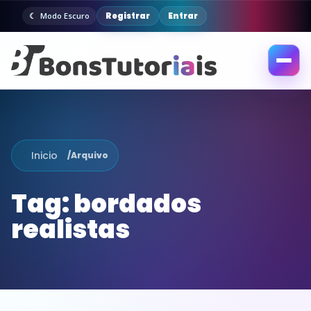
Registrar
Entrar
Modo Escuro
Abrir
menu
Inicio
/
Arquivo
Tag:
bordados
realistas