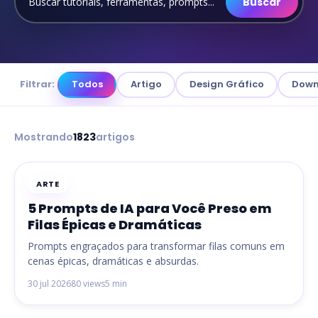
Buscar
Filtrar:
Todos
Artigo
Design Gráfico
Down
Mostrando
1823
artigos
POPULAR
ARTE
5 Prompts de IA para Você Preso em
Filas Épicas e Dramáticas
Prompts engraçados para transformar filas comuns em
cenas épicas, dramáticas e absurdas.
30 jul 2026
80 views
5 min