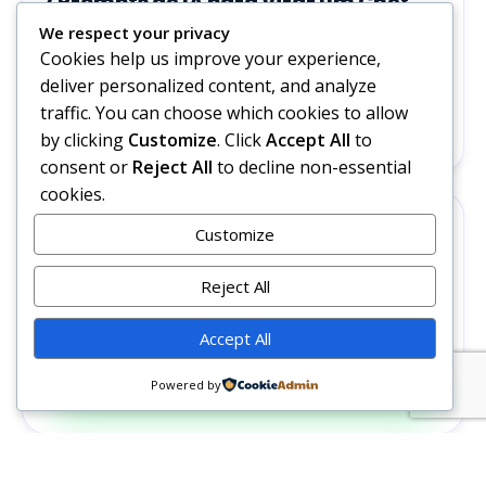
7 Prompts de IA para Virar um Chef
Famoso em uma Cozinha Caótica
We respect your privacy
Cookies help us improve your experience,
Transforme sua foto em cenas de chef celebridade
fictício com cozinha caótica, ingredientes voando e
deliver personalized content, and analyze
humor visual.
traffic. You can choose which cookies to allow
by clicking
Customize
. Click
Accept All
to
24 jul 2026
82 views
8 min
consent or
Reject All
to decline non-essential
cookies.
EFEITO DE TEXTO COM IA
Customize
5 Efeitos de Texto para Floriculturas
com Visual Encantador
Reject All
Veja 5 prompts de efeitos de texto para floriculturas,
Accept All
com estilos de rosas, folhagens, buquês, pétalas e
letreiro de jardim.
Siga nosso canal no WhatsApp
Powered by
24 jul 2026
72 views
3 min