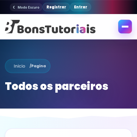
Registrar
Entrar
Modo Escuro
Abrir
menu
Inicio
/
Pagina
Todos os parceiros