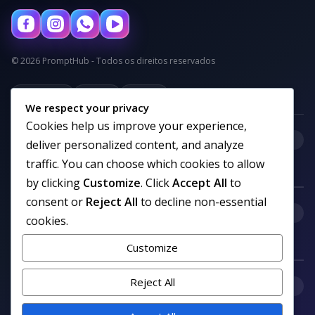
© 2026 PromptHub - Todos os direitos reservados
Privacidade
Termos
Cookies
We respect your privacy
Cookies help us improve your experience,
+
Categorias
deliver personalized content, and analyze
traffic. You can choose which cookies to allow
by clicking
Customize
. Click
Accept All
to
consent or
Reject All
to decline non-essential
+
Links uteis
cookies.
Customize
Reject All
+
Comunidade