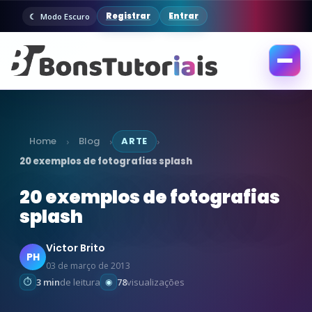
Registrar
Entrar
Modo Escuro
Abrir
menu
Home
Blog
ARTE
›
›
›
20 exemplos de fotografias splash
20 exemplos de fotografias
splash
Victor Brito
PH
03 de março de 2013
3 min
de leitura
78
visualizações