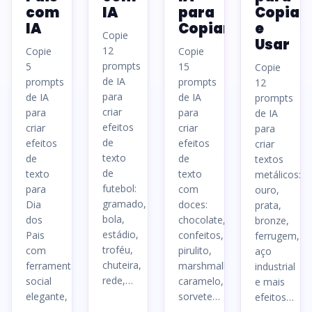
com
IA
para
Copiar
IA
Copiar
e
Copie
Usar
12
Copie
Copie
prompts
5
15
Copie
de IA
prompts
prompts
12
para
de IA
de IA
prompts
criar
para
para
de IA
efeitos
criar
criar
para
de
efeitos
efeitos
criar
texto
de
de
textos
de
texto
texto
metálicos:
futebol:
para
com
ouro,
gramado,
Dia
doces:
prata,
bola,
dos
chocolate,
bronze,
estádio,
Pais
confeitos,
ferrugem,
troféu,
com
pirulito,
aço
chuteira,
ferramentas,
marshmallow,
industrial
rede,…
social
caramelo,
e mais
elegante,
sorvete…
efeitos…
…