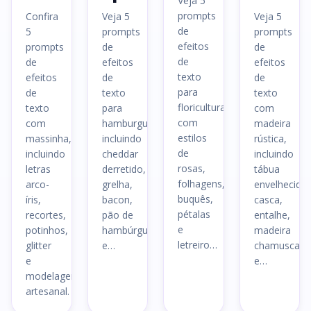
Veja 5
prompts
Confira
Veja 5
Veja 5
de
5
prompts
prompts
efeitos
prompts
de
de
de
de
efeitos
efeitos
texto
efeitos
de
de
para
de
texto
texto
floriculturas,
texto
para
com
com
com
hamburguerias,
madeira
estilos
massinha,
incluindo
rústica,
de
incluindo
cheddar
incluindo
rosas,
letras
derretido,
tábua
folhagens,
arco-
grelha,
envelhecida,
buquês,
íris,
bacon,
casca,
pétalas
recortes,
pão de
entalhe,
e
potinhos,
hambúrguer
madeira
letreiro…
glitter
e…
chamuscada
e
e…
modelagem
artesanal.