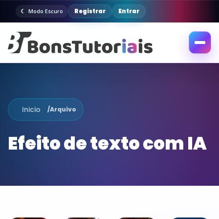
Registrar
Entrar
Modo Escuro
Abrir
menu
Inicio
/
Arquivo
Efeito de texto com IA