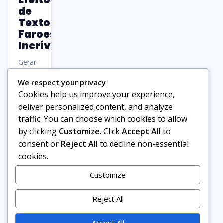
Efeitos
de
Texto
Faroeste
Incríveis
Gerar
efeitos
We respect your privacy
de
Cookies help us improve your experience,
texto
com
deliver personalized content, and analyze
IA
traffic. You can choose which cookies to allow
nunca
by clicking
Customize
. Click
Accept All
to
foi tão
consent or
Reject All
to decline non-essential
acessível
cookies.
— e
tão
Customize
divertido.
Se
Reject All
você
trabalha
Accept All