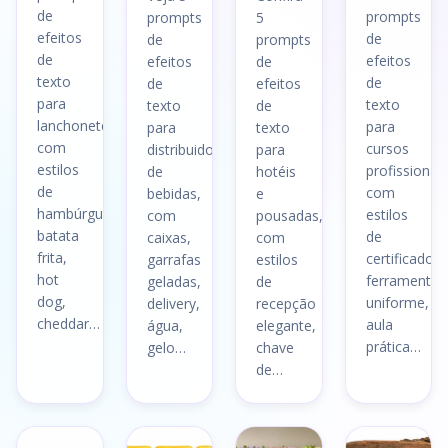
de
prompts
prompts
5
efeitos
de
de
prompts
de
efeitos
efeitos
de
texto
de
de
efeitos
para
texto
texto
de
lanchonetes,
para
para
texto
com
cursos
distribuidoras
para
estilos
profissionali
de
hotéis
de
com
bebidas,
e
hambúrguer,
estilos
com
pousadas,
batata
de
caixas,
com
frita,
certificado,
garrafas
estilos
hot
ferramentas
geladas,
de
dog,
uniforme,
delivery,
recepção
cheddar…
aula
água,
elegante,
prática…
gelo…
chave
de…