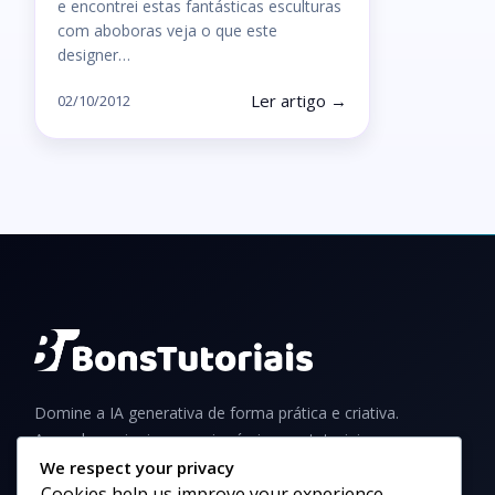
e encontrei estas fantásticas esculturas
com aboboras veja o que este
designer…
Ler artigo →
02/10/2012
Domine a IA generativa de forma prática e criativa.
Aprenda a criar imagens incríveis com tutoriais,
guias e dicas para iniciantes e profissionais.
We respect your privacy
Cookies help us improve your experience,