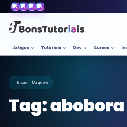
Artigos
Tutoriais
Dev
Cursos
In
Inicio
/
Arquivo
Tag:
abobora