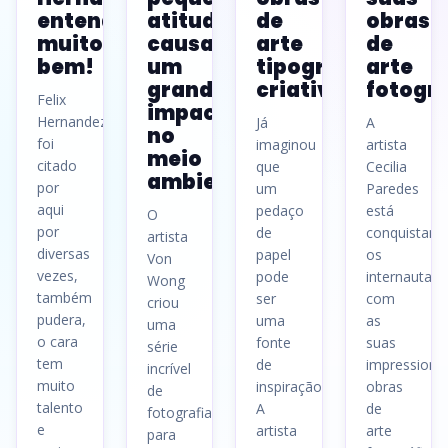
entende
atitudes
de
obras
muito
causam
arte
de
bem!
um
tipográficas
arte
grande
criativas
fotográ
Felix
impacto
Hernandez já
Já
A
no
foi
imaginou
artista
meio
citado
que
Cecilia
ambiente
por
um
Paredes
aqui
pedaço
está
O
por
de
conquistand
artista
diversas
papel
os
Von
vezes,
pode
internautas
Wong
também
ser
com
criou
pudera,
uma
as
uma
o cara
fonte
suas
série
tem
de
impressiona
incrível
muito
inspiração?
obras
de
talento
A
de
fotografias
e
artista
arte
para