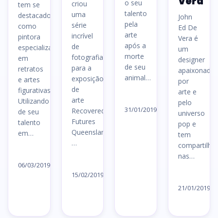
Vera
o seu
criou
tem se
talento
uma
destacado
John
pela
série
como
Ed De
arte
incrível
pintora
Vera é
após a
de
especializada
um
morte
fotografias
em
designer
de seu
para a
retratos
apaixonado
animal…
exposição
e artes
por
de
figurativas.
arte e
Ler
arte
Utilizando
pelo
artigo
31/01/2019
Recovered
de seu
universo
→
Futures
talento
pop e
Queensland,
em…
tem
…
compartilha
Ler
nas…
Ler
artigo
06/03/2019
artigo
15/02/2019
Le
→
→
ar
21/01/2019
→