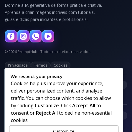
Domine a IA generativa de forma prática e criativa.
Aprenda a criar imagens incríveis com tutoriais,
guias e dicas para iniciantes e profissionais.
© 2026 PromptHub - Todos os direitos reservados
Privacidade
Termos
Cookies
We respect your privacy
Cookies help us improve your experience,
+
Categorias
deliver personalized content, and analyze
traffic. You can choose which cookies to allow
by clicking
Customize
. Click
Accept All
to
consent or
Reject All
to decline non-essential
+
Links uteis
cookies.
Customize