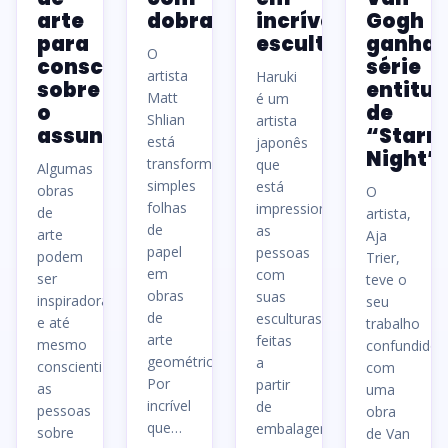
arte
dobradura
incríveis
Gogh
para
esculturas
ganha
O
conscientizar
série
artista
Haruki
sobre
entitul
Matt
é um
o
de
Shlian
artista
assunto
“Starr
está
japonês
Night”
transformando
que
Algumas
simples
está
obras
O
folhas
impressionando
de
artista,
de
as
arte
Aja
papel
pessoas
podem
Trier,
em
com
ser
teve o
obras
suas
inspiradoras
seu
de
esculturas
e até
trabalho
arte
feitas
mesmo
confundido
geométricas.
a
conscientizar
com
Por
partir
as
uma
incrível
de
pessoas
obra
que…
embalagens…
sobre
de Van