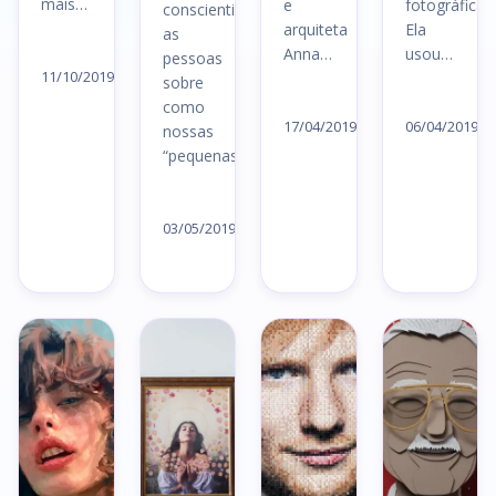
mais…
e
fotográficas.
conscientizar
arquiteta
Ela
as
Ler
Anna…
usou…
pessoas
artigo
11/10/2019
sobre
Ler
Le
→
como
artigo
ar
17/04/2019
06/04/2019
nossas
→
→
“pequenas”…
Ler
artigo
03/05/2019
→