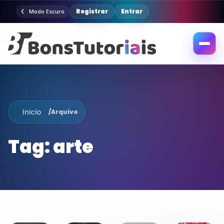
Registrar
Entrar
Modo Escuro
Abrir
menu
Inicio
/
Arquivo
Tag:
arte