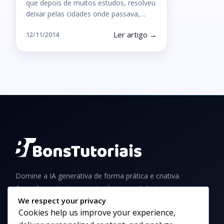
que depois de muitos estudos, resolveu
deixar pelas cidades onde passava,…
Ler artigo →
12/11/2014
Domine a IA generativa de forma prática e criativa.
Aprenda a criar imagens incríveis com tutoriais,
guias e dicas para iniciantes e profissionais.
We respect your privacy
Cookies help us improve your experience,