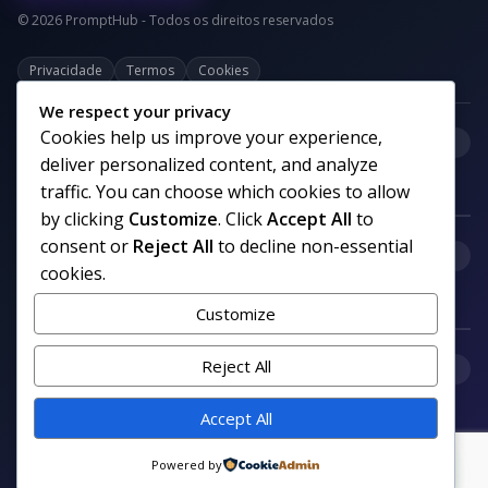
© 2026 PromptHub - Todos os direitos reservados
Privacidade
Termos
Cookies
We respect your privacy
Cookies help us improve your experience,
+
Categorias
deliver personalized content, and analyze
traffic. You can choose which cookies to allow
by clicking
Customize
. Click
Accept All
to
consent or
Reject All
to decline non-essential
+
Links uteis
cookies.
Customize
+
Reject All
Comunidade
Accept All
Siga nosso canal no WhatsApp
Powered by