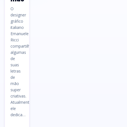
O
designer
gráfico
italiano
Emanuele
Ricci
compartilhou
algumas
de
suas
letras
de
mão
super
criativas.
Atualmente
ele
dedica…
Ler