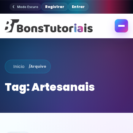
Registrar
Entrar
Modo Escuro
Abrir
menu
Inicio
/
Arquivo
Tag:
Artesanais