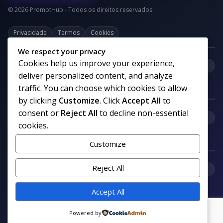
© 2026 PromptHub - Todos os direitos reservados
Privacidade
Termos
Cookies
We respect your privacy
Cookies help us improve your experience,
+
Categorias
deliver personalized content, and analyze
traffic. You can choose which cookies to allow
by clicking
Customize
. Click
Accept All
to
consent or
Reject All
to decline non-essential
+
Links uteis
cookies.
Customize
+
Reject All
Comunidade
Accept All
Siga nosso canal no WhatsApp
Powered by