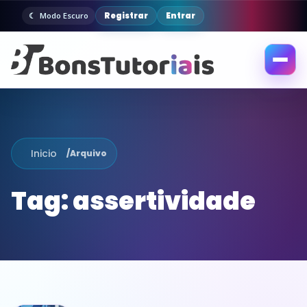
Registrar
Entrar
Modo Escuro
Abrir
menu
Inicio
/
Arquivo
Tag:
assertividade