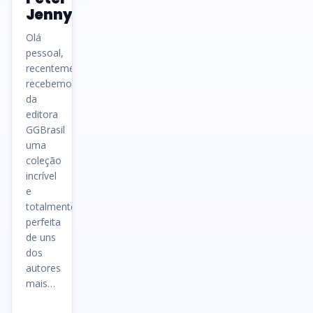
Jenny
Olá
pessoal,
recentemente
recebemos
da
editora
GGBrasil
uma
coleção
incrível
e
totalmente
perfeita
de uns
dos
autores
mais…
Ler