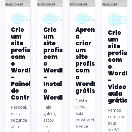
CURSO
CURSO
CURSO
CRIAR SITE
WORDPRESS
WORDPRESS
WORDPRESS
PROFISSIO
WORDPRES
Crie
Crie
Aprenda
Crie
um
um
a
um
site
site
criar
site
profissional
profissional
um
profiss
com
com
site
com
o
o
profissional
o
WordPress
WordPress
com
WordPr
–
–
o
–
Painel
Instalando
WordPress
Vídeo
de
o
grátis
aula
Controle
WordPress
grátis
Nesta
vídeo
Pessoal,
Fala
Vamos
aula
nesta
galera,
começar
mostrarei
segunda
estou
aqui
a você
aula
de
no BT