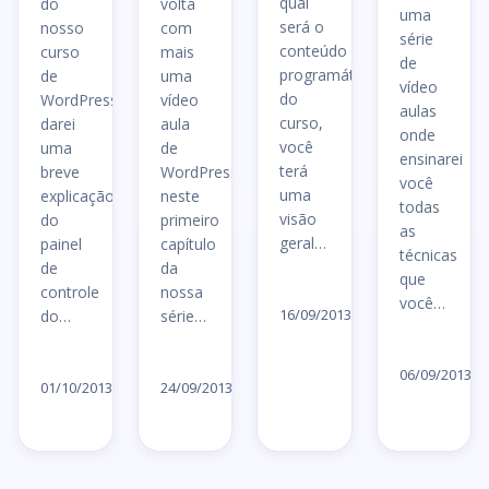
qual
do
volta
uma
será o
nosso
com
série
conteúdo
curso
mais
de
programático
de
uma
vídeo
do
WordPress,
vídeo
aulas
curso,
darei
aula
onde
você
uma
de
ensinarei
terá
breve
WordPress,
você
uma
explicação
neste
todas
visão
do
primeiro
as
geral…
painel
capítulo
técnicas
de
da
que
Ler
controle
nossa
você…
artigo
16/09/2013
do…
série…
→
Le
Ler
Ler
ar
06/09/2013
artigo
artigo
01/10/2013
24/09/2013
→
→
→