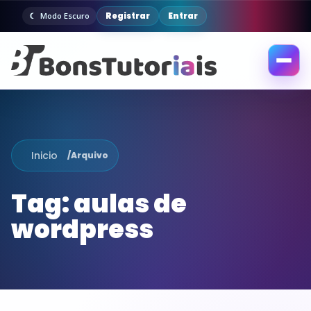
Registrar
Entrar
Modo Escuro
Abrir
menu
Inicio
/
Arquivo
Tag:
aulas de
wordpress