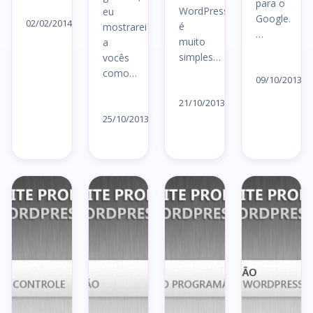
para o
Ler
WordPress,
eu
Google.
artigo
02/02/2014
é
mostrarei
…
→
muito
a
simples…
vocês
Le
como…
ar
09/10/2013
Ler
→
Ler
artigo
21/10/2013
artigo
25/10/2013
→
→