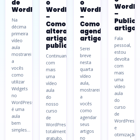
de
o
o
WordPr
WordPress
WordPress
WordPress
–
–
–
Public
Na
Como
Como
décima
artigos
alterar
agendar
primeira
artigos
artigos
Fala
vídeo
publicados
pessoal,
aula
Serei
estou
mostrarei
breve
Continuando
devolta
a
nesta
com
com
vocês
quarta
mais
mais
como
vídeo
uma
uma
utilizar
aula,
vídeo
vídeo
Widgets
mostrarei
aula
aula
no
a
do
do
WordPress,
vocês
nosso
curso
é uma
como
curso
de
aula
agendar
de
WordPress
bem
seus
WordPress
e
simples…
artigos
totalmente
otimização
no
gratuíto,