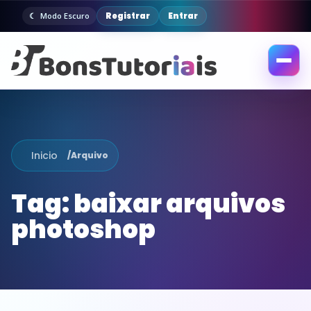
Registrar
Entrar
Modo Escuro
Abrir
menu
Inicio
/
Arquivo
Tag:
baixar arquivos
photoshop