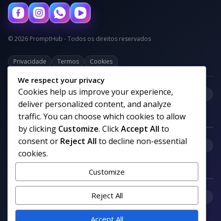
© 2026 PromptHub - Todos os direitos reservados
Privacidade
Termos
Cookies
We respect your privacy
Cookies help us improve your experience,
+
Categorias
deliver personalized content, and analyze
traffic. You can choose which cookies to allow
by clicking
Customize
. Click
Accept All
to
consent or
Reject All
to decline non-essential
+
Links uteis
cookies.
Customize
+
Reject All
Comunidade
Accept All