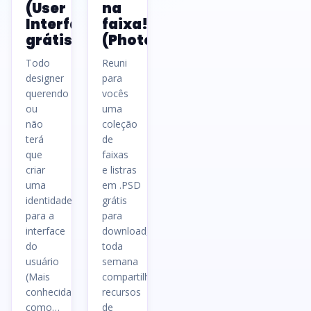
(User
na
Interface)
faixa!
grátis
(Photoshop)
Todo
Reuni
designer
para
querendo
vocês
ou
uma
não
coleção
terá
de
que
faixas
criar
e listras
uma
em .PSD
identidade
grátis
para a
para
interface
download,
do
toda
usuário
semana
(Mais
compartilharei
conhecida
recursos
como…
de