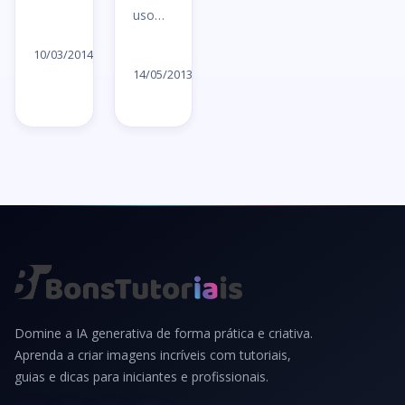
uso…
Ler
Ler
artigo
10/03/2014
artigo
14/05/2013
→
→
Domine a IA generativa de forma prática e criativa.
Aprenda a criar imagens incríveis com tutoriais,
guias e dicas para iniciantes e profissionais.