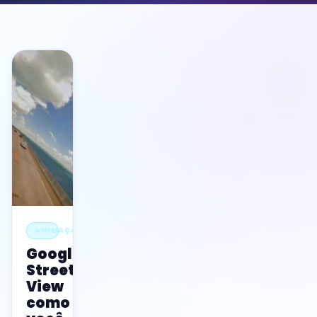
ANIMAÇÃO
Google
Street
View
como