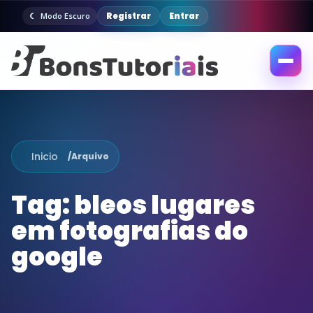
Registrar
Entrar
Modo Escuro
Abrir
menu
Inicio
/
Arquivo
Tag:
bleos lugares
em fotografias do
google