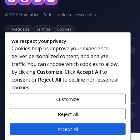
© 2026 PromptHub - Todos os direitos reservados
Privacidade
Termos
Cookies
We respect your privacy
Cookies help us improve your experience,
+
Categorias
deliver personalized content, and analyze
traffic. You can choose which cookies to allow
by clicking
Customize
. Click
Accept All
to
consent or
Reject All
to decline non-essential
+
Links uteis
cookies.
Customize
+
Reject All
Comunidade
Accept All