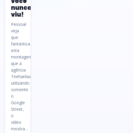
você
nunca
viu!
Pessoal
veja
que
fantástica
esta
montagem
que a
agência
Teehanlax fez
utilizando
somente
o
Google
Street,
o
vídeo
mostra…