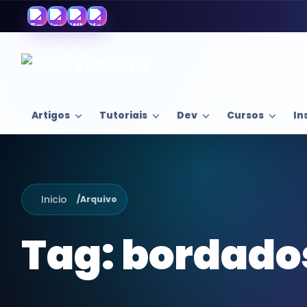
Artigos
Tutoriais
Dev
Cursos
In
Inicio
/
Arquivo
Tag:
bordados