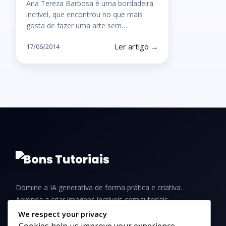
Ana Tereza Barbosa é uma bordadeira
incrível, que encontrou no que mais
gosta de fazer uma arte sem…
Ler artigo →
17/06/2014
Domine a IA generativa de forma prática e criativa.
Aprenda a criar imagens incríveis com tutoriais,
guias e dicas para iniciantes e profissionais.
We respect your privacy