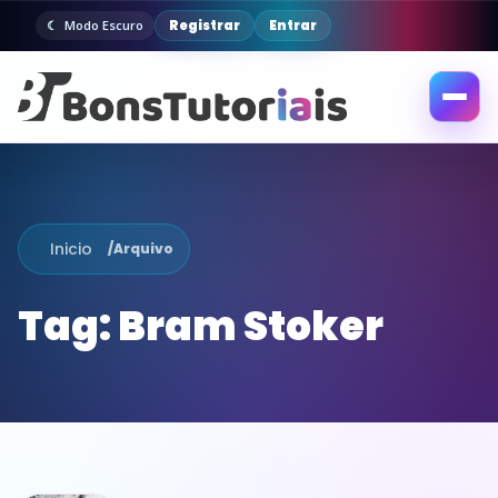
Registrar
Entrar
Modo Escuro
Abrir
menu
Inicio
/
Arquivo
Tag:
Bram Stoker