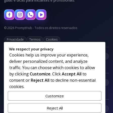
guias e dicas para iniciantes e profissionais.
© 2026 PromptHub - Todos os direitos reservados
Privacidade
Termos
Cookies
We respect your privacy
Cookies help us improve your experience,
+
Categorias
deliver personalized content, and analyze
traffic. You can choose which cookies to allow
by clicking
Customize
. Click
Accept All
to
consent or
Reject All
to decline non-essential
+
Links uteis
cookies.
Customize
+
Reject All
Comunidade