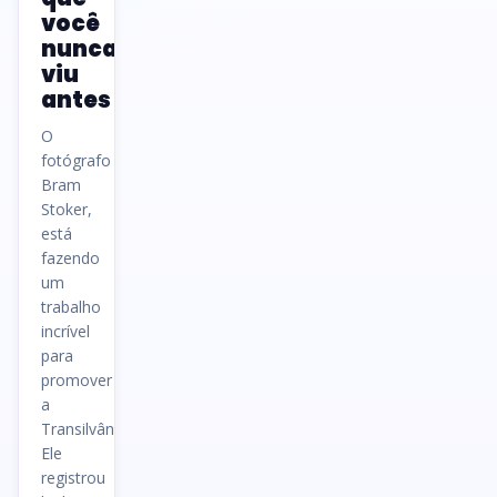
você
nunca
viu
antes
O
fotógrafo
Bram
Stoker,
está
fazendo
um
trabalho
incrível
para
promover
a
Transilvânia.
Ele
registrou