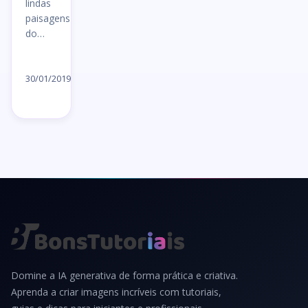
lindas
paisagens
do…
Ler
artigo
30/01/2019
→
Domine a IA generativa de forma prática e criativa.
Aprenda a criar imagens incríveis com tutoriais,