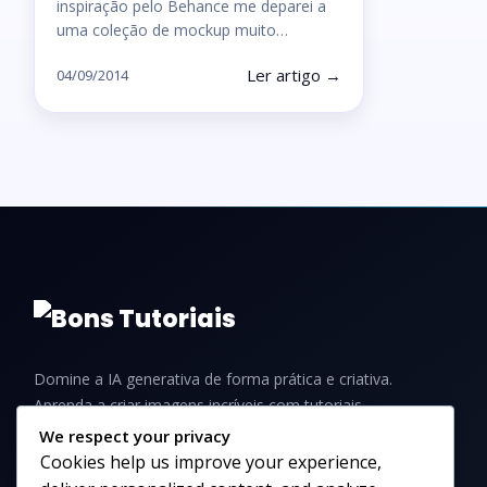
inspiração pelo Behance me deparei a
uma coleção de mockup muito…
Ler artigo →
04/09/2014
Domine a IA generativa de forma prática e criativa.
Aprenda a criar imagens incríveis com tutoriais,
guias e dicas para iniciantes e profissionais.
We respect your privacy
Cookies help us improve your experience,