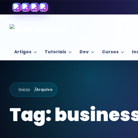
Artigos
Tutoriais
Dev
Cursos
In
Inicio
/
Arquivo
Tag:
business