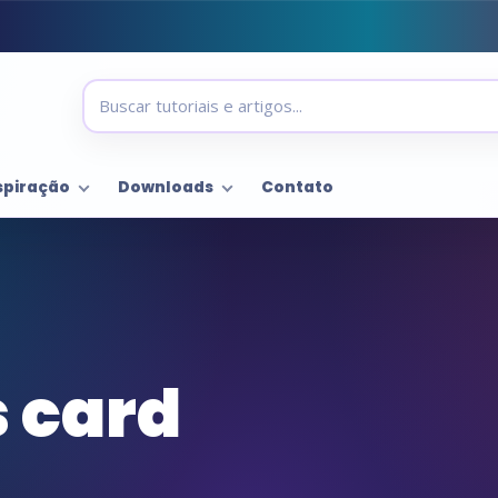
spiração
Downloads
Contato
 card