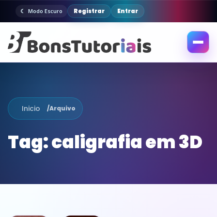
Registrar
Entrar
Modo Escuro
Abrir
menu
Inicio
/
Arquivo
Tag:
caligrafia em 3D