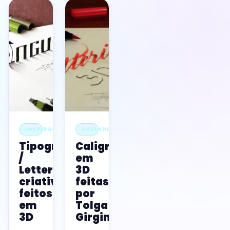
INSPIRAÇÃO
DESENHOS
Tipografia
Caligrafias
/
em
Lettering
3D
criativos
feitas
feitos
por
em
Tolga
3D
Girgin