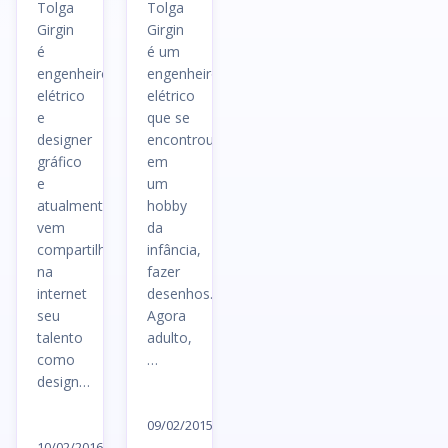
Tolga
Tolga
Girgin
Girgin
é
é um
engenheiro
engenheiro
elétrico
elétrico
e
que se
designer
encontrou
gráfico
em
e
um
atualmente
hobby
vem
da
compartilhando
infância,
na
fazer
internet
desenhos.
seu
Agora
talento
adulto,
como
…
design…
Ler
Ler
artigo
09/02/2015
artigo
10/02/2016