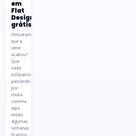
em
Flat
Design
grátis
Pensaram
que a
série
acabou?
Que
nada
estávamos
passando
por
muita
correria
aqui,
então
algumas
semanas
ficamos