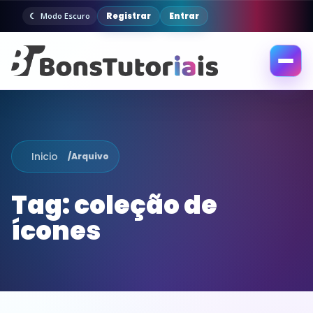
Registrar
Entrar
Modo Escuro
Abrir
menu
Inicio
/
Arquivo
Tag:
coleção de
ícones