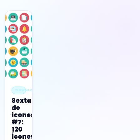
DOWNLOADS
Sexta
de
ícones
#7:
120
Ícones