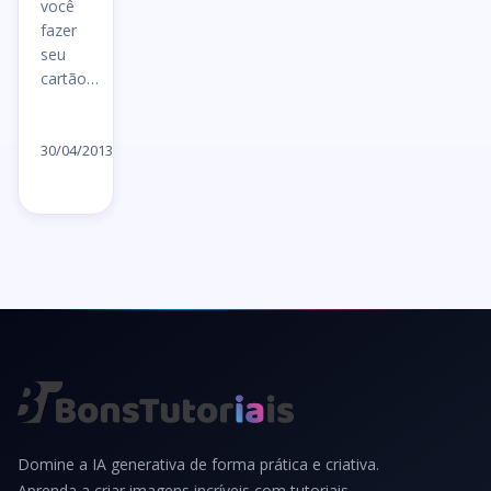
você
fazer
seu
cartão…
Ler
artigo
30/04/2013
→
Domine a IA generativa de forma prática e criativa.
Aprenda a criar imagens incríveis com tutoriais,