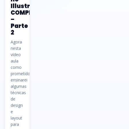
Illustrator
COMPLETO!
–
Parte
2
Agora
nesta
vídeo
aula
como
prometido
ensinarei
algumas
técnicas
de
design
e
layout
para