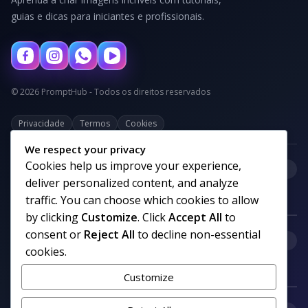
guias e dicas para iniciantes e profissionais.
© 2026 PromptHub - Todos os direitos reservados
Privacidade
Termos
Cookies
We respect your privacy
Cookies help us improve your experience,
+
Categorias
deliver personalized content, and analyze
traffic. You can choose which cookies to allow
by clicking
Customize
. Click
Accept All
to
consent or
Reject All
to decline non-essential
+
Links uteis
cookies.
Customize