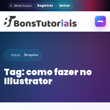
Registrar
Entrar
Modo Escuro
Abrir
menu
Inicio
/
Arquivo
Tag:
como fazer no
Illustrator