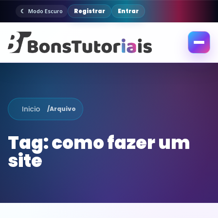
Registrar
Entrar
Modo Escuro
Abrir
menu
Inicio
/
Arquivo
Tag:
como fazer um
site