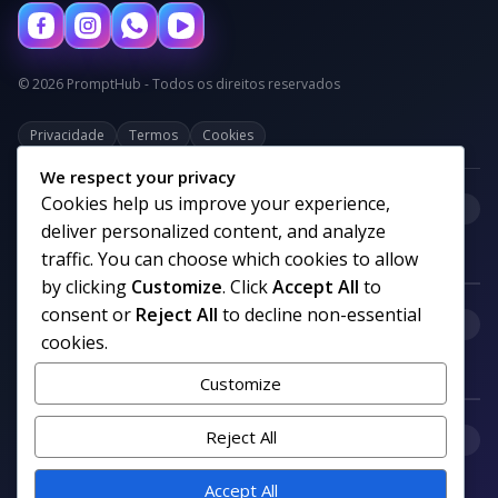
© 2026 PromptHub - Todos os direitos reservados
Privacidade
Termos
Cookies
We respect your privacy
Cookies help us improve your experience,
+
Categorias
deliver personalized content, and analyze
traffic. You can choose which cookies to allow
by clicking
Customize
. Click
Accept All
to
consent or
Reject All
to decline non-essential
+
Links uteis
cookies.
Customize
+
Reject All
Comunidade
Accept All