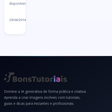
disponíveis…
Ler
artigo
29/04/2014
→
Domine a IA generativa de forma prática e criativa.
Aprenda a criar imagens incríveis com tutoriais,
guias e dicas para iniciantes e profissionais.