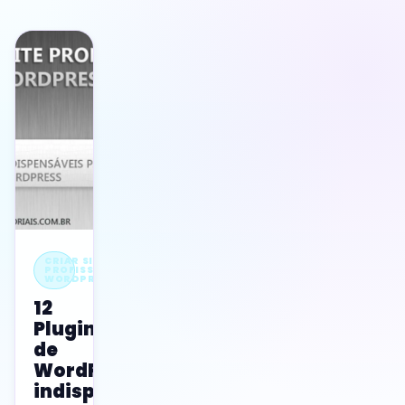
CRIAR SITE
PROFISSIONAL
WORDPRESS
12
Plugins
de
WordPress
indispensáveis