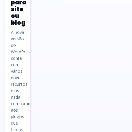
para
site
ou
blog
A nova
versão
do
WordPress
conta
com
vários
novos
recursos,
mas
nada
comparado
aos
plugins
que
temos