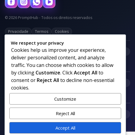
© 2026 PromptHub - Todos os direitos reservados
Privacidade
Termos
Cookies
We respect your privacy
Cookies help us improve your experience,
+
Categorias
deliver personalized content, and analyze
traffic. You can choose which cookies to allow
by clicking
Customize
. Click
Accept All
to
consent or
Reject All
to decline non-essential
+
Links uteis
cookies.
Customize
+
Reject All
Comunidade
Accept All