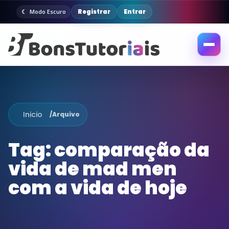
Registrar
Entrar
Modo Escuro
Abrir
menu
Inicio
/
Arquivo
Tag:
comparação da
vida de mad men
com a vida de hoje