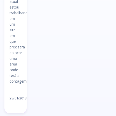
atual
estou
trabalhando
em
um
site
em
que
precisará
colocar
uma
área
onde
terá a
contagem regressiva para…
Ler
artigo
28/01/2013
→