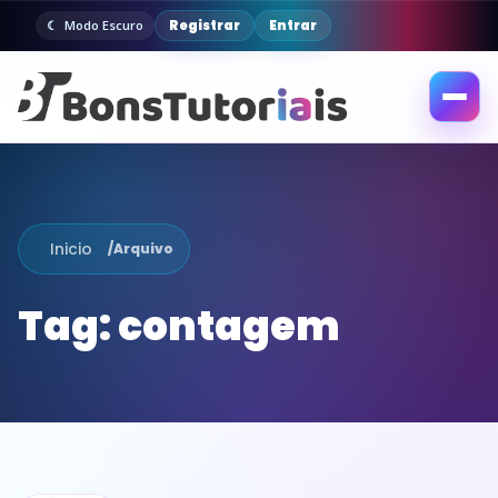
Registrar
Entrar
Modo Escuro
Abrir
menu
Inicio
/
Arquivo
Tag:
contagem