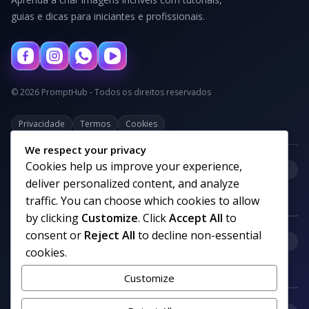
guias e dicas para iniciantes e profissionais.
© 2026 PromptHub - Todos os direitos reservados
Privacidade
Termos
Cookies
We respect your privacy
Cookies help us improve your experience,
+
Categorias
deliver personalized content, and analyze
traffic. You can choose which cookies to allow
by clicking
Customize
. Click
Accept All
to
consent or
Reject All
to decline non-essential
+
Links uteis
cookies.
Customize