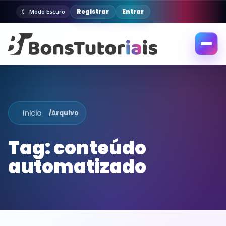
Registrar
Entrar
Modo Escuro
Abrir
menu
Inicio
/
Arquivo
Tag:
conteúdo
automatizado