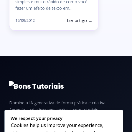
simples e muito rápido de como você
fazer um efeito de texto em…
Ler artigo →
19/09/2012
Domine a IA generativa de forma prática e criativa.
Aprenda a criar imagens incríveis com tutoriais,
guias e dicas para iniciantes e profissionais.
We respect your privacy
Cookies help us improve your experience,