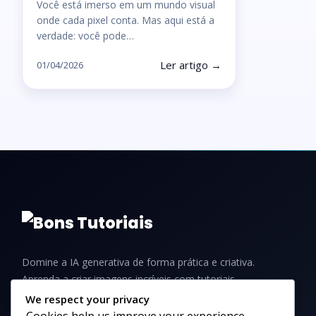
Você está imerso em um mundo visual
onde cada pixel conta. Mas aqui está a
verdade: você pode…
Ler artigo →
01/04/2026
Domine a IA generativa de forma prática e criativa.
Aprenda a criar imagens incríveis com tutoriais,
guias e dicas para iniciantes e profissionais.
We respect your privacy