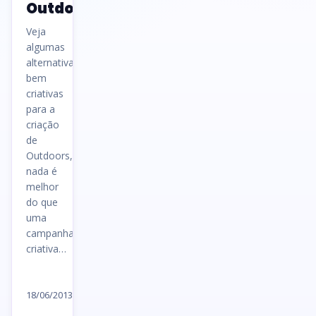
Outdoors
Veja
algumas
alternativas
bem
criativas
para a
criação
de
Outdoors,
nada é
melhor
do que
uma
campanha
criativa…
Ler
artigo
18/06/2013
→