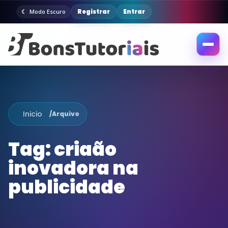
Registrar
Entrar
Modo Escuro
Abrir
menu
Inicio
/
Arquivo
Tag:
criaão
inovadora na
publicidade