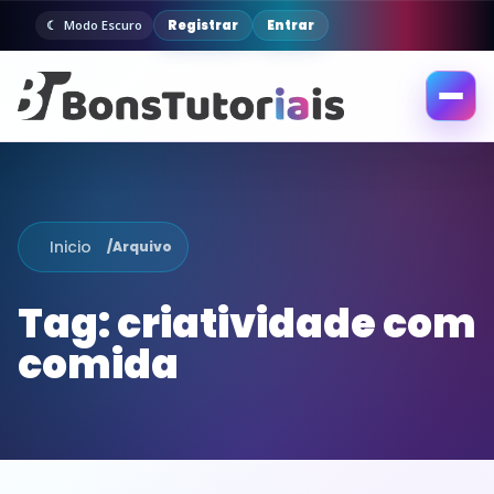
Registrar
Entrar
Modo Escuro
Abrir
menu
Inicio
/
Arquivo
Tag:
criatividade com
comida