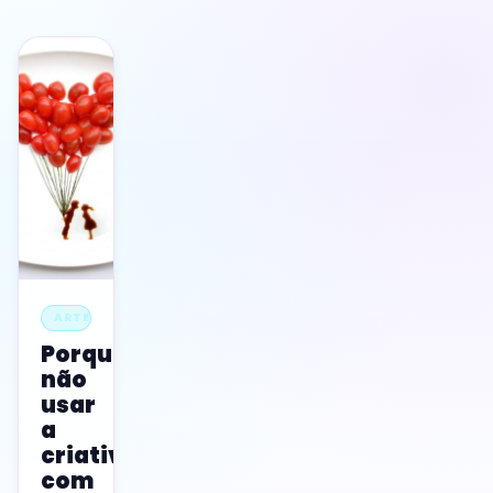
ARTE
Porque
não
usar
a
criatividade
com