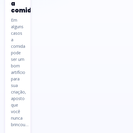
a
comida?
Em
alguns
casos
a
comida
pode
ser um
bom
artifício
para
sua
criação,
aposto
que
você
nunca
brincou…