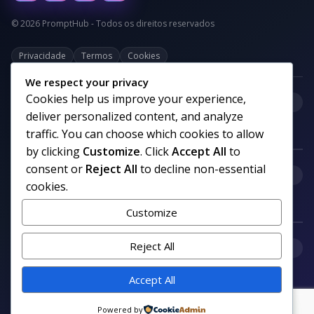
© 2026 PromptHub - Todos os direitos reservados
Privacidade
Termos
Cookies
We respect your privacy
Cookies help us improve your experience,
+
Categorias
deliver personalized content, and analyze
traffic. You can choose which cookies to allow
by clicking
Customize
. Click
Accept All
to
consent or
Reject All
to decline non-essential
+
Links uteis
cookies.
Customize
+
Reject All
Comunidade
Accept All
Siga nosso canal no WhatsApp
Powered by