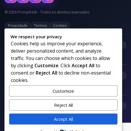
© 2026 PromptHub - Todos os direitos reservados
Privacidade
Termos
Cookies
We respect your privacy
Cookies help us improve your experience,
+
Categorias
deliver personalized content, and analyze
traffic. You can choose which cookies to allow
by clicking
Customize
. Click
Accept All
to
consent or
Reject All
to decline non-essential
+
Links uteis
cookies.
Customize
+
Reject All
Comunidade
Accept All
Siga nosso canal no WhatsApp