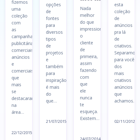
fizemos
opções
esta
Nada
uma
de
coleção
melhor
coleção
fontes
de
do que
com
para
anúncios
impressionar
as
diversos
pra lá
o
campanhas
tipos
de
cliente
publicitárias,
de
criativos.
de
comerciais,
projetos
Separamos
primeira,
anúncios
e
para você al
assim
e
também
dos
fazendo
comerciais
para
mais
com
que
inspiração
criativos
que
mais
é mais
anúncios
ele
se
do
que
nunca
destacaram
que…
achamos…
te
na
esqueça.
área…
Ler
Le
Existem…
artigo
ar
21/07/2015
02/11/2012
Ler
→
→
Ler
artigo
22/12/2015
artigo
24/07/2014