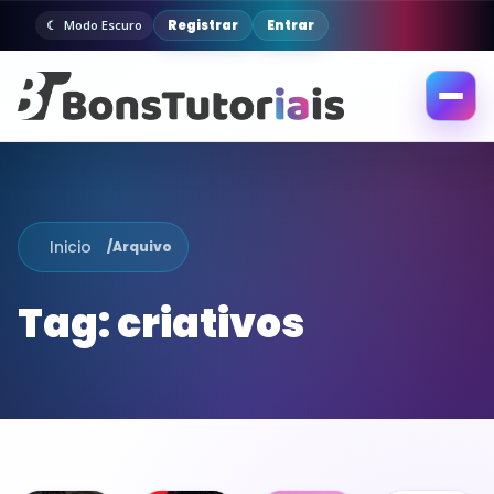
Registrar
Entrar
Modo Escuro
Abrir
menu
Inicio
/
Arquivo
Tag:
criativos