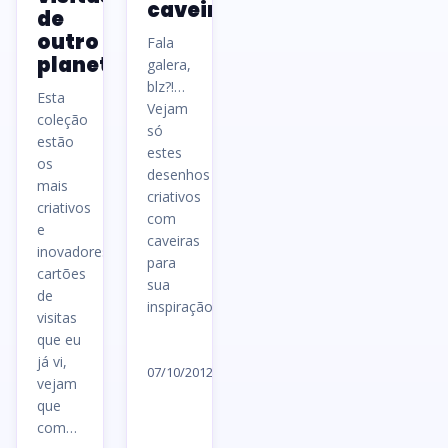
caveiras.
de
outro
Fala
planeta
galera,
blz?!…
Esta
Vejam
coleção
só
estão
estes
os
desenhos
mais
criativos
criativos
com
e
caveiras
inovadores
para
cartões
sua
de
inspiração!
visitas
que eu
Ler
já vi,
artigo
07/10/2012
vejam
→
que
com…