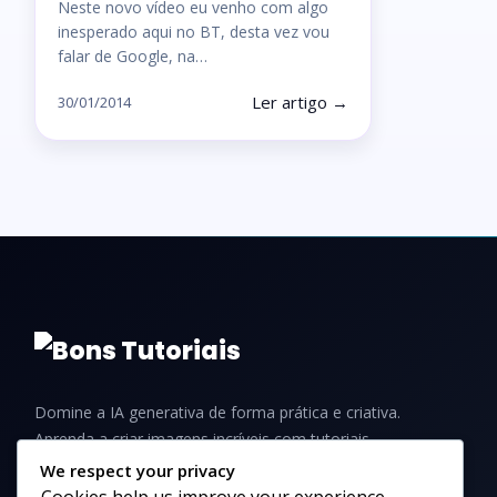
Neste novo vídeo eu venho com algo
inesperado aqui no BT, desta vez vou
falar de Google, na…
Ler artigo →
30/01/2014
Domine a IA generativa de forma prática e criativa.
Aprenda a criar imagens incríveis com tutoriais,
guias e dicas para iniciantes e profissionais.
We respect your privacy