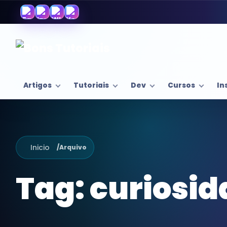
Artigos
Tutoriais
Dev
Cursos
In
Inicio
/
Arquivo
Tag:
curiosid