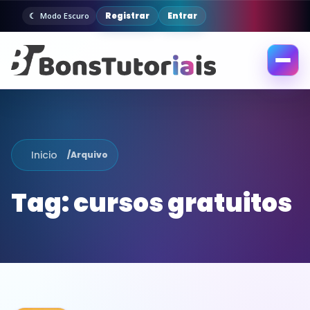
Registrar
Entrar
Modo Escuro
Abrir
menu
Inicio
/
Arquivo
Tag:
cursos gratuitos