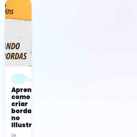
CURSO
ILLUSTRATOR
Aprenda
como
criar
bordas
no
Illustrator
Se