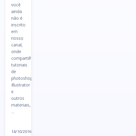
você
ainda
não é
inscrito
em
nosso
canal,
onde
compartilhamos
tutoriais
de
photoshop,
Illustrator
e
outros
materiais,
…
Ler
artigo
14/10/2016