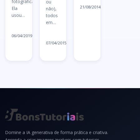
fotográficas.
ou
artigo
21/08/2014
Ela
não),
→
usou…
todos
em…
Ler
Ler
artigo
06/04/2019
artigo
→
07/04/2015
→
Domine a IA generativa de forma prática e criativa.
Aprenda a criar imagens incríveis com tutoriais,