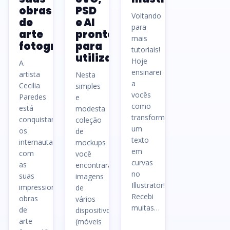
obras
PSD
Voltando
de
e AI
para
arte
prontos
mais
fotográficas
para
tutoriais!
utilizar
Hoje
A
ensinarei
artista
Nesta
a
Cecilia
simples
vocês
Paredes
e
como
está
modesta
transformar
conquistando
coleção
um
os
de
texto
internautas
mockups
em
com
você
curvas
as
encontrará
no
suas
imagens
Illustrator!
impressionantes
de
Recebi
obras
vários
muitas…
de
dispositivos
arte
(móveis
Ler