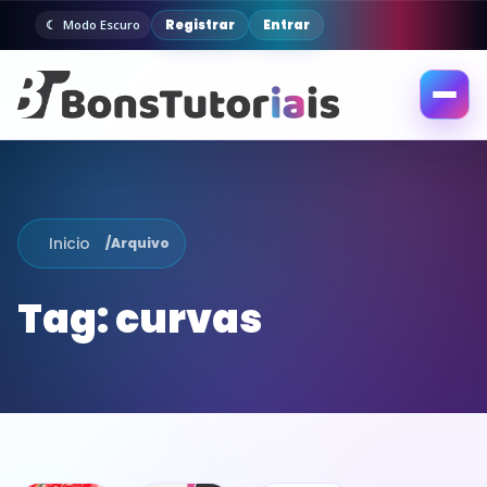
Registrar
Entrar
Modo Escuro
Abrir
menu
Inicio
/
Arquivo
Tag:
curvas