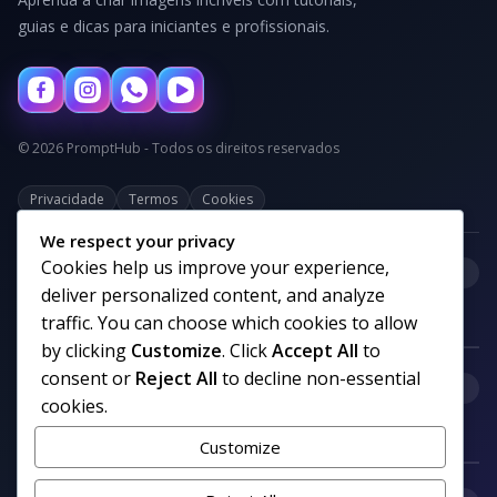
guias e dicas para iniciantes e profissionais.
© 2026 PromptHub - Todos os direitos reservados
Privacidade
Termos
Cookies
We respect your privacy
Cookies help us improve your experience,
+
Categorias
deliver personalized content, and analyze
traffic. You can choose which cookies to allow
by clicking
Customize
. Click
Accept All
to
consent or
Reject All
to decline non-essential
+
Links uteis
cookies.
Customize