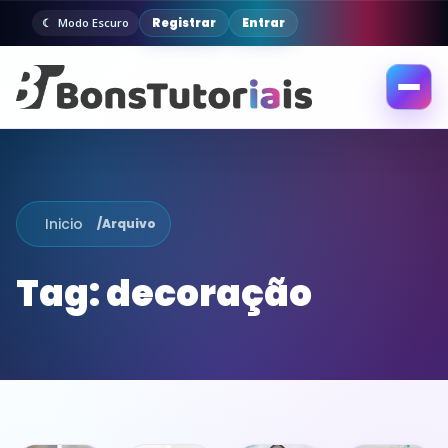
Registrar
Entrar
Modo Escuro
Abrir
menu
Inicio
/
Arquivo
Tag:
decoração