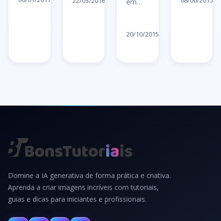
ar
artigo
08/06/2015
22/03/2016
em…
→
→
→
Ler
artigo
20/10/2015
→
Domine a IA generativa de forma prática e criativa.
Aprenda a criar imagens incríveis com tutoriais,
guias e dicas para iniciantes e profissionais.