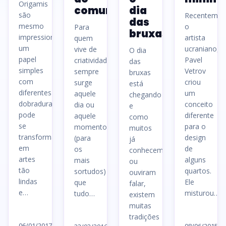
Origamis
comum
dia
são
Recentemen
das
mesmo
o
Para
bruxas
impressionantes,
artista
quem
um
ucraniano,
vive de
O dia
papel
Pavel
criatividade,
das
simples
Vetrov
sempre
bruxas
com
criou
surge
está
diferentes
um
aquele
chegando
dobraduras
conceito
dia ou
e
pode
diferente
aquele
como
se
para o
momento
muitos
transformar
design
(para
já
em
de
os
conhecem
artes
alguns
mais
ou
tão
quartos.
sortudos)
ouviram
lindas
Ele
que
falar,
e…
misturou…
tudo…
existem
muitas
Ler
Le
Ler
tradições
artigo
06/01/2017