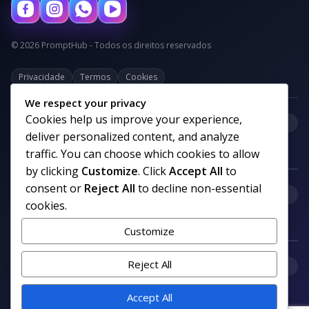
© 2026 PromptHub - Todos os direitos reservados
Privacidade
Termos
Cookies
We respect your privacy
Cookies help us improve your experience,
+
Categorias
deliver personalized content, and analyze
traffic. You can choose which cookies to allow
by clicking
Customize
. Click
Accept All
to
consent or
Reject All
to decline non-essential
+
Links uteis
cookies.
Customize
+
Reject All
Comunidade
Accept All