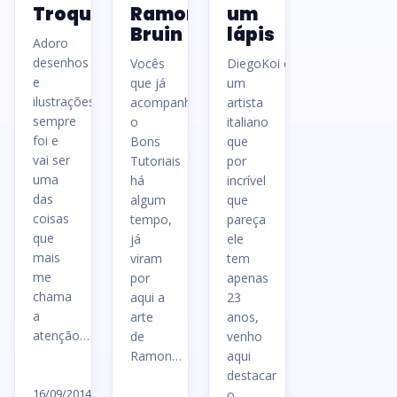
Troquier
Ramon
um
Bruin
lápis
Adoro
desenhos
Vocês
DiegoKoi é
e
que já
um
ilustrações,
acompanham
artista
sempre
o
italiano
foi e
Bons
que
vai ser
Tutoriais
por
uma
há
incrível
das
algum
que
coisas
tempo,
pareça
que
já
ele
mais
viram
tem
me
por
apenas
chama
aqui a
23
a
arte
anos,
atenção…
de
venho
Ramon…
aqui
Ler
destacar
Ler
artigo
16/09/2014
o…