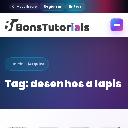
Registrar
Entrar
Modo Escuro
Abrir
menu
Inicio
/
Arquivo
Tag:
desenhos a lapis