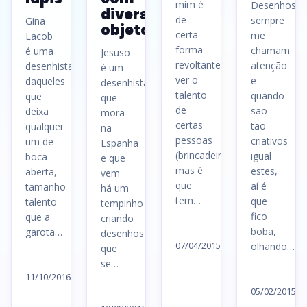
mim é
Desenhos
diversos
de
sempre
Gina
objetos
certa
me
Lacob
forma
chamam
é uma
Jesuso
revoltante
atenção
desenhista
é um
ver o
e
daqueles
desenhista
talento
quando
que
que
de
são
deixa
mora
certas
tão
qualquer
na
pessoas
criativos
um de
Espanha
(brincadeira),
igual
boca
e que
mas é
estes,
aberta,
vem
que
aí é
tamanho
há um
tem…
que
talento
tempinho
fico
que a
criando
Ler
boba,
garota…
desenhos
artigo
07/04/2015
olhando…
que
Ler
→
se…
Le
artigo
11/10/2016
ar
Ler
05/02/2015
→