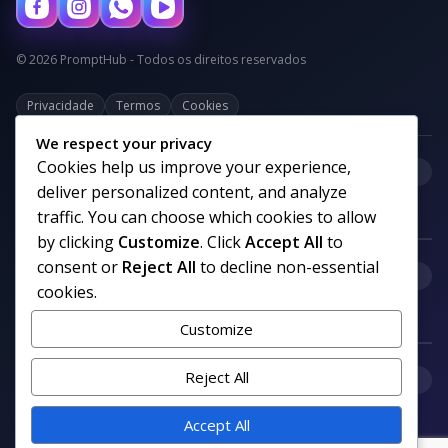
© 2026 PromptHub - Todos os direitos reservados
Privacidade
Termos
Cookies
We respect your privacy
Cookies help us improve your experience,
+
Categorias
deliver personalized content, and analyze
traffic. You can choose which cookies to allow
by clicking
Customize
. Click
Accept All
to
consent or
Reject All
to decline non-essential
+
Links uteis
cookies.
Customize
+
Reject All
Comunidade
Accept All