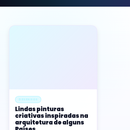
DESENHOS
Lindas pinturas
criativas inspiradas na
arquitetura de alguns
Países