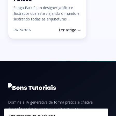
Sunga Park é um designer gráfico e
ilustrador que esta viajando o mundo e
ilustrando todas as arquiteturas…
Ler artigo →
05/09/2016
Domine a IA generativa de forma prática e criativa.
Aprenda a criar imagens incríveis com tutoriais,
guias e dicas para iniciantes e profissionais.
We respect your privacy