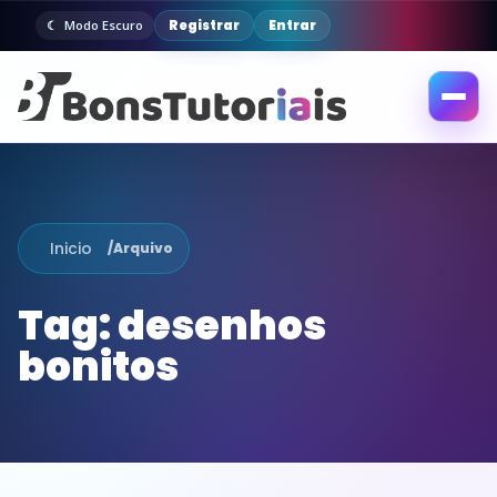
Registrar
Entrar
Modo Escuro
Abrir
menu
Inicio
/
Arquivo
Tag:
desenhos
bonitos