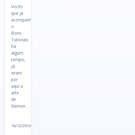
Vocês
que já
acompanham
o
Bons
Tutoriais
há
algum
tempo,
já
viram
por
aqui a
arte
de
Ramon…
Ler
artigo
16/12/2013
→