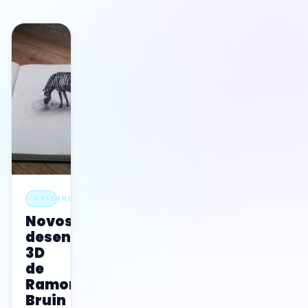
DESENHOS
Novos
desenhos
3D
de
Ramon
Bruin