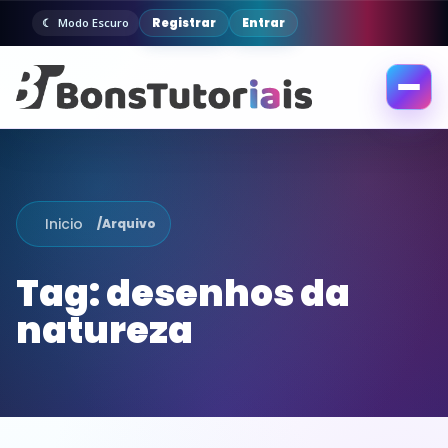
Registrar
Entrar
Modo Escuro
Abrir
menu
Inicio
/
Arquivo
Tag:
desenhos da
natureza