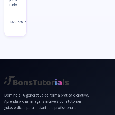
tudo…
Ler
artigo
13/01/2016
→
Domine a IA generativa de forma prática e criativa.
Aprenda a criar imagens incríveis com tutoriais,
guias e dicas para iniciantes e profissionais.