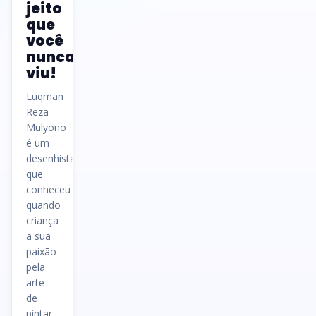
jeito
que
você
nunca
viu!
Luqman
Reza
Mulyono
é um
desenhista
que
conheceu
quando
criança
a sua
paixão
pela
arte
de
pintar