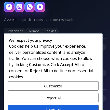
© 2026 PromptHub - Todos os direitos reservados
Privacidade
Termos
Cookies
We respect your privacy
Cookies help us improve your experience,
+
Categorias
deliver personalized content, and analyze
traffic. You can choose which cookies to allow
by clicking
Customize
. Click
Accept All
to
consent or
Reject All
to decline non-essential
+
Links uteis
cookies.
Customize
+
Reject All
Comunidade
Accept All