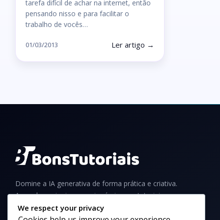
tarefa difícil de achar na internet, então
pensando nisso e para facilitar o
trabalho de vocês…
Ler artigo →
01/03/2013
Domine a IA generativa de forma prática e criativa.
Aprenda a criar imagens incríveis com tutoriais,
guias e dicas para iniciantes e profissionais.
We respect your privacy
Cookies help us improve your experience,