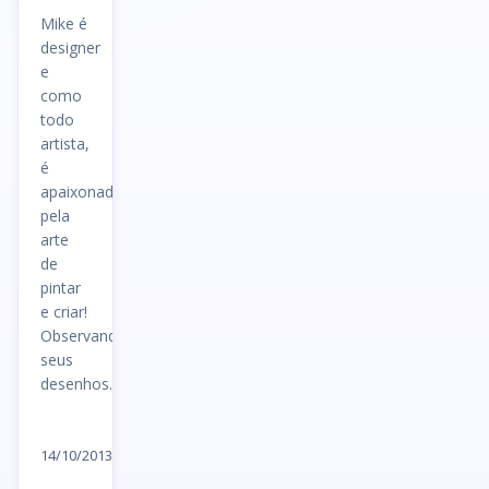
Mike é
designer
e
como
todo
artista,
é
apaixonado
pela
arte
de
pintar
e criar!
Observando
seus
desenhos…
Ler
artigo
14/10/2013
→