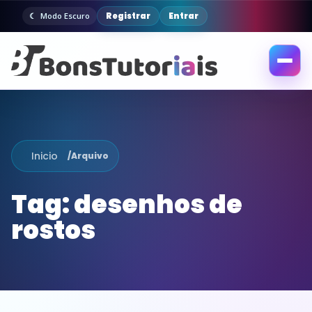
Registrar
Entrar
Modo Escuro
Abrir
menu
Inicio
/
Arquivo
Tag:
desenhos de
rostos