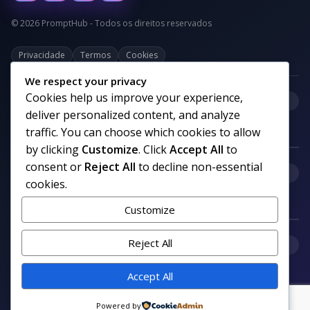
© 2026 PromptHub - Todos os direitos reservados
Privacidade
Termos
Cookies
We respect your privacy
Cookies help us improve your experience,
+
Categorias
deliver personalized content, and analyze
traffic. You can choose which cookies to allow
by clicking
Customize
. Click
Accept All
to
consent or
Reject All
to decline non-essential
+
Links uteis
cookies.
Customize
+
Reject All
Comunidade
Accept All
Siga nosso canal no WhatsApp
Powered by