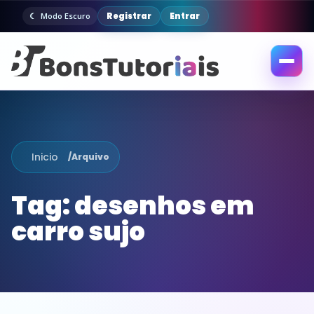
Registrar
Entrar
Modo Escuro
Abrir
menu
Inicio
/
Arquivo
Tag:
desenhos em
carro sujo