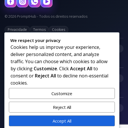
© 2026 PromptHub - Todos os direitos reservados
Privacidade
Termos
Cookies
We respect your privacy
Cookies help us improve your experience,
+
Categorias
deliver personalized content, and analyze
traffic. You can choose which cookies to allow
by clicking
Customize
. Click
Accept All
to
consent or
Reject All
to decline non-essential
+
Links uteis
cookies.
Customize
+
Reject All
Comunidade
Accept All