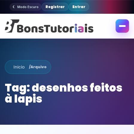
Registrar
Entrar
Modo Escuro
Abrir
menu
Inicio
/
Arquivo
Tag:
desenhos feitos
à lapis