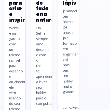
para
de
lápis
criar
fada
Jerameel
e
e na
tem
inspirar
natureza
apenas
24
Wenyi
Lia
anos e
é um
Selina
já é
garoto
sempre
formado
com
amou
em
um
desenhar
engenharia
talento
e com
civil,
incrível
o
mas
para
tempo
tem
desenho,
foi
um
e
aprendendo
hobby
atualmente
a levar
muito
ele
seu
grande…
vem
hobby
usando
para o
Ler
do seu
computador…
artigo
29/05/2015
talento…