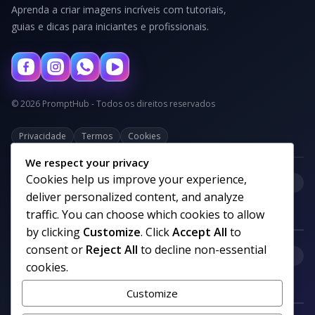
Aprenda a criar imagens incríveis com tutoriais,
guias e dicas para iniciantes e profissionais.
© 2026 PromptHub - Todos os direitos reservados
Privacidade
Termos
Cookies
We respect your privacy
Cookies help us improve your experience,
+
Categorias
deliver personalized content, and analyze
traffic. You can choose which cookies to allow
by clicking
Customize
. Click
Accept All
to
consent or
Reject All
to decline non-essential
+
Links uteis
cookies.
Customize