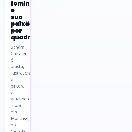
femininos
e
sua
paixão
por
quadrinhos
Sandra
Chevrier
é
artista,
ilustradora
e
pintora
e
atualmente
mora
em
Montreal,
no
Canadá,