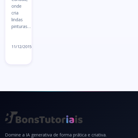
onde
cria
lindas
pinturas…
Ler
artigo
11/12/2015
→
Domine a IA generativa de forma prática e criativa.