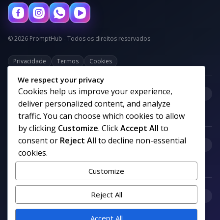
© 2026 PromptHub - Todos os direitos reservados
Privacidade
Termos
Cookies
We respect your privacy
Cookies help us improve your experience,
+
Categorias
deliver personalized content, and analyze
traffic. You can choose which cookies to allow
by clicking
Customize
. Click
Accept All
to
consent or
Reject All
to decline non-essential
+
Links uteis
cookies.
Customize
+
Reject All
Comunidade
Accept All