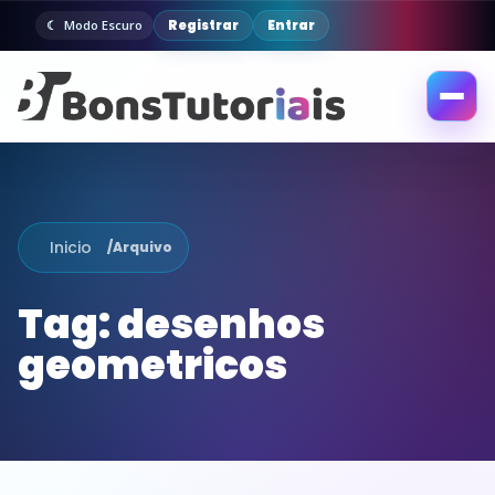
Registrar
Entrar
Modo Escuro
Abrir
menu
Inicio
/
Arquivo
Tag:
desenhos
geometricos