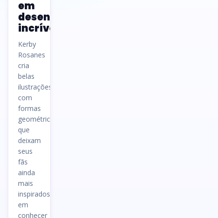
em
desenhos
incríveis
Kerby
Rosanes
cria
belas
ilustrações
com
formas
geométricas
que
deixam
seus
fãs
ainda
mais
inspirados
em
conhecer