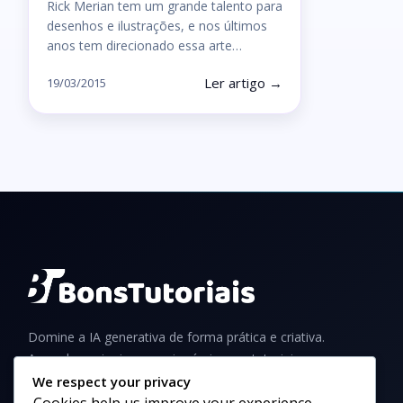
Rick Merian tem um grande talento para
desenhos e ilustrações, e nos últimos
anos tem direcionado essa arte…
Ler artigo →
19/03/2015
Domine a IA generativa de forma prática e criativa.
Aprenda a criar imagens incríveis com tutoriais,
guias e dicas para iniciantes e profissionais.
We respect your privacy