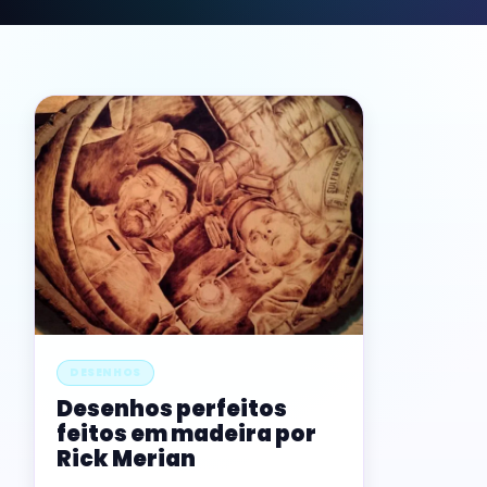
DESENHOS
Desenhos perfeitos
feitos em madeira por
Rick Merian