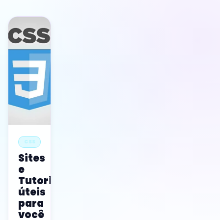
CSS
Sites
e
Tutoriais
úteis
para
você