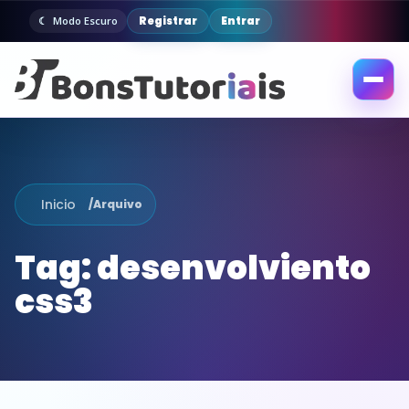
Registrar
Entrar
Modo Escuro
Abrir
menu
Inicio
/
Arquivo
Tag:
desenvolviento
css3