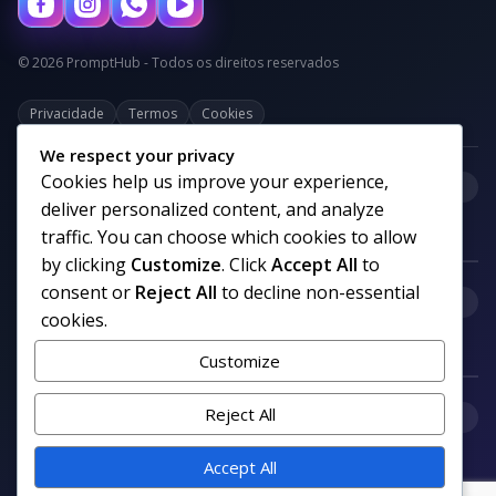
© 2026 PromptHub - Todos os direitos reservados
Privacidade
Termos
Cookies
We respect your privacy
Cookies help us improve your experience,
+
Categorias
deliver personalized content, and analyze
traffic. You can choose which cookies to allow
by clicking
Customize
. Click
Accept All
to
consent or
Reject All
to decline non-essential
+
Links uteis
cookies.
Customize
+
Reject All
Comunidade
Accept All