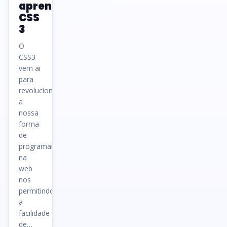
aprender
CSS
3
O
CSS3
vem ai
para
revolucionar
a
nossa
forma
de
programar
na
web
nos
permitindo
a
facilidade
de…