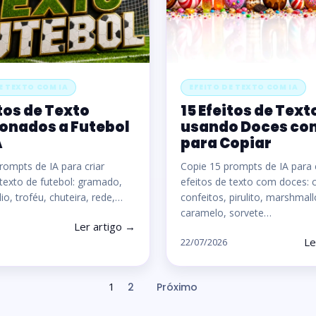
E TEXTO COM IA
EFEITO DE TEXTO COM IA
itos de Texto
15 Efeitos de Text
onados a Futebol
usando Doces com
A
para Copiar
rompts de IA para criar
Copie 15 prompts de IA para c
 texto de futebol: gramado,
efeitos de texto com doces: 
io, troféu, chuteira, rede,…
confeitos, pirulito, marshmal
caramelo, sorvete…
Ler artigo →
Le
22/07/2026
1
2
Próximo
Paginação