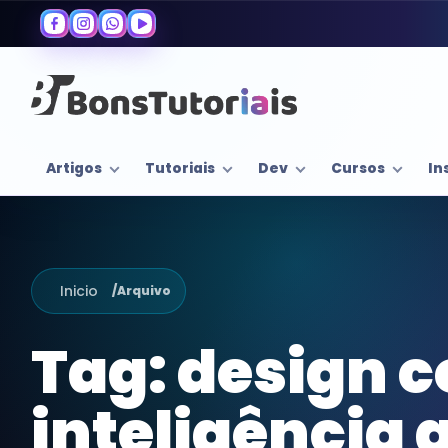
Artigos
Tutoriais
Dev
Cursos
In
Inicio
/
Arquivo
Tag:
design 
inteligência a