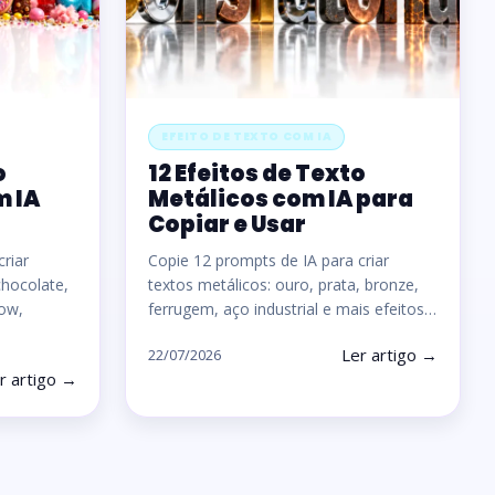
EFEITO DE TEXTO COM IA
o
12 Efeitos de Texto
 IA
Metálicos com IA para
Copiar e Usar
riar
Copie 12 prompts de IA para criar
chocolate,
textos metálicos: ouro, prata, bronze,
low,
ferrugem, aço industrial e mais efeitos…
Ler artigo →
22/07/2026
r artigo →