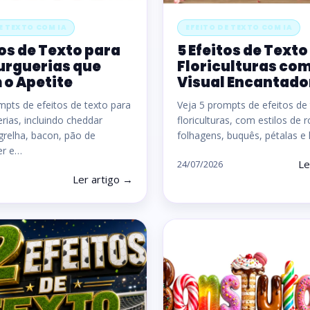
E TEXTO COM IA
EFEITO DE TEXTO COM IA
tos de Texto para
5 Efeitos de Texto
rguerias que
Floriculturas co
o Apetite
Visual Encantado
mpts de efeitos de texto para
Veja 5 prompts de efeitos de
ias, incluindo cheddar
floriculturas, com estilos de 
 grelha, bacon, pão de
folhagens, buquês, pétalas e 
er e…
Le
24/07/2026
Ler artigo →