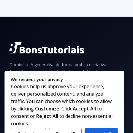
Domine a IA generativa de forma prática e criativa.
Aprenda a criar imagens incríveis com tutoriais,
guias e dicas para iniciantes e profissionais.
We respect your privacy
Cookies help us improve your experience,
deliver personalized content, and analyze
traffic. You can choose which cookies to allow
by clicking
Customize
. Click
Accept All
to
© 2026 PromptHub - Todos os direitos reservados
consent or
Reject All
to decline non-essential
cookies.
Privacidade
Termos
Cookies