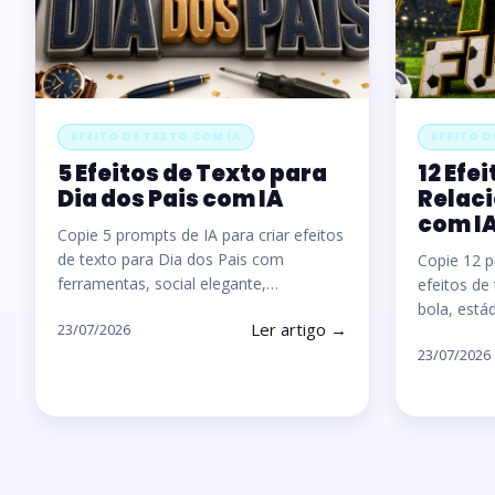
EFEITO DE TEXTO COM IA
EFEITO D
5 Efeitos de Texto para
12 Efe
Dia dos Pais com IA
Relaci
com I
Copie 5 prompts de IA para criar efeitos
de texto para Dia dos Pais com
Copie 12 p
ferramentas, social elegante,…
efeitos de
bola, estád
Ler artigo →
23/07/2026
23/07/2026