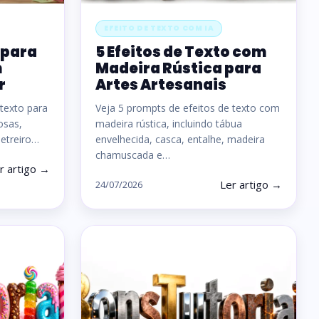
EFEITO DE TEXTO COM IA
 para
5 Efeitos de Texto com
m
Madeira Rústica para
r
Artes Artesanais
 texto para
Veja 5 prompts de efeitos de texto com
rosas,
madeira rústica, incluindo tábua
letreiro…
envelhecida, casca, entalhe, madeira
chamuscada e…
r artigo →
Ler artigo →
24/07/2026