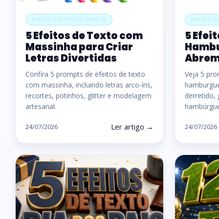
EFEITO DE TEXTO COM IA
EFEITO D
5 Efeitos de Texto com
5 Efei
Massinha para Criar
Hambu
Letras Divertidas
Abrem 
Confira 5 prompts de efeitos de texto
Veja 5 pro
com massinha, incluindo letras arco-íris,
hamburguer
recortes, potinhos, glitter e modelagem
derretido,
artesanal.
hambúrgu
Ler artigo →
24/07/2026
24/07/2026