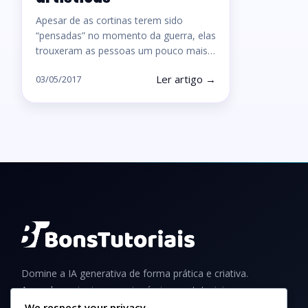
Apesar de as cortinas terem sido
“pensadas” no momento da guerra, elas
trouxeram as pessoas um pouco mais…
Ler artigo →
03/05/2017
Domine a IA generativa de forma prática e criativa.
Aprenda a criar imagens incríveis com tutoriais,
guias e dicas para iniciantes e profissionais.
We respect your privacy