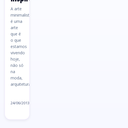
A arte
minimalista
é uma
arte
que é
o que
estamos
vivendo
hoje,
não só
na
moda,
arquitetura…
Ler
artigo
24/06/2013
→