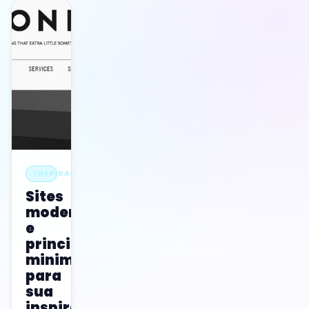
INSPIRAÇÃO
Sites
modernos
e
principalmente
minimalistas
para
sua
inspiração