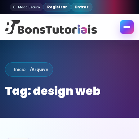
Registrar
Entrar
Modo Escuro
Abrir
menu
Inicio
/
Arquivo
Tag:
design web