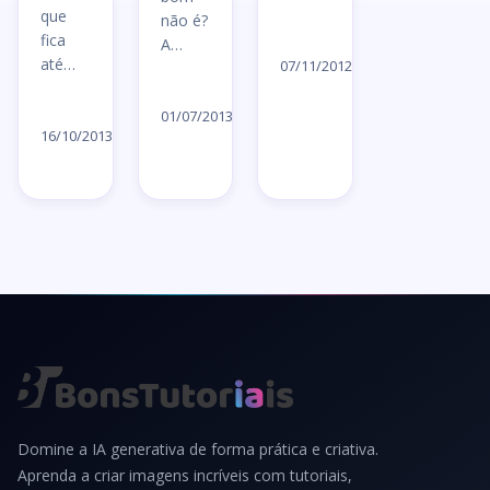
que
não é?
Ler
fica
A…
até…
artigo
07/11/2012
Ler
→
Ler
artigo
01/07/2013
artigo
16/10/2013
→
→
Domine a IA generativa de forma prática e criativa.
Aprenda a criar imagens incríveis com tutoriais,