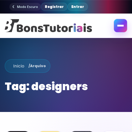
Registrar
Entrar
Modo Escuro
Abrir
menu
Inicio
/
Arquivo
Tag:
designers