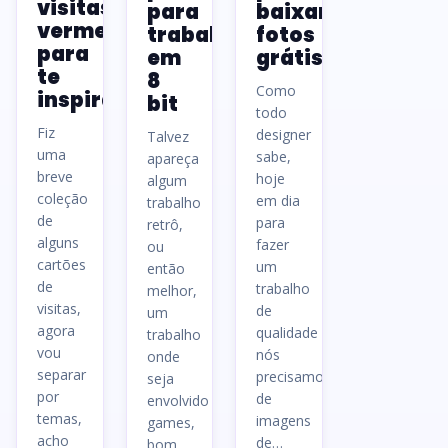
visitas
para
baixar
vermelhos
trabalhos
fotos
para
em
grátis
te
8
Como
inspirar
bit
todo
Fiz
designer
Talvez
uma
sabe,
apareça
breve
hoje
algum
coleção
em dia
trabalho
de
para
retrô,
alguns
fazer
ou
cartões
um
então
de
trabalho
melhor,
visitas,
de
um
agora
qualidade
trabalho
vou
nós
onde
separar
precisamos
seja
por
de
envolvido
temas,
imagens
games,
acho
de…
bom