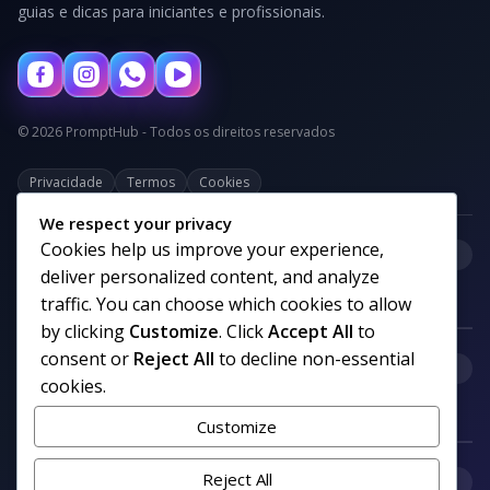
guias e dicas para iniciantes e profissionais.
© 2026 PromptHub - Todos os direitos reservados
Privacidade
Termos
Cookies
We respect your privacy
Cookies help us improve your experience,
+
Categorias
deliver personalized content, and analyze
traffic. You can choose which cookies to allow
by clicking
Customize
. Click
Accept All
to
consent or
Reject All
to decline non-essential
+
Links uteis
cookies.
Customize
+
Reject All
Comunidade