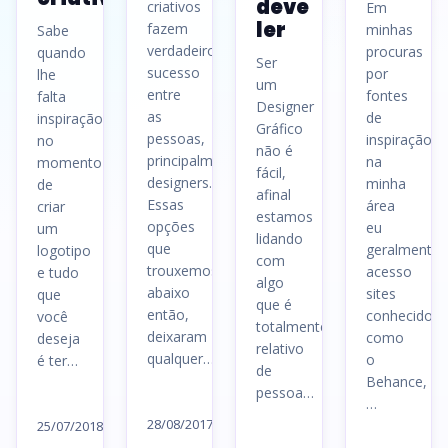
deve
criativos
Em
ler
fazem
minhas
Sabe
verdadeiro
procuras
quando
Ser
sucesso
por
lhe
um
entre
fontes
falta
Designer
as
de
inspiração
Gráfico
pessoas,
inspiração
no
não é
principalmente
na
momento
fácil,
designers.
minha
de
afinal
Essas
área
criar
estamos
opções
eu
um
lidando
que
geralmente
logotipo
com
trouxemos
acesso
e tudo
algo
abaixo
sites
que
que é
então,
conhecidos
você
totalmente
deixaram
como
deseja
relativo
qualquer…
o
é ter…
de
Behance,
pessoa…
Ler
Ler
…
artigo
28/08/2017
artigo
25/07/2018
Ler
Le