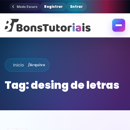
Registrar
Entrar
Modo Escuro
Abrir
menu
Inicio
/
Arquivo
Tag:
desing de letras