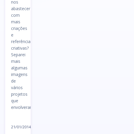
nos
abastecer
com
mais
criações
e
referências
criativas?
Separei
mais
algumas
imagens
de
vários
projetos
que
envolveram…
Ler
artigo
21/01/2014