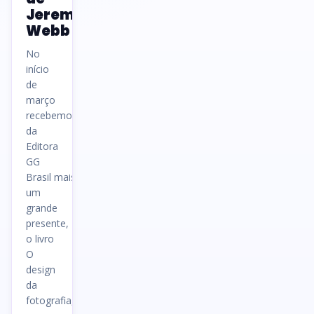
Jeremy
Webb
No
início
de
março
recebemos
da
Editora
GG
Brasil mais
um
grande
presente,
o livro
O
design
da
fotografia,