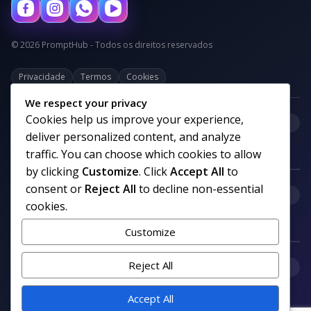
© 2026 PromptHub - Todos os direitos reservados
Privacidade
Termos
Cookies
We respect your privacy
Cookies help us improve your experience,
+
Categorias
deliver personalized content, and analyze
traffic. You can choose which cookies to allow
by clicking
Customize
. Click
Accept All
to
consent or
Reject All
to decline non-essential
+
Links uteis
cookies.
Customize
+
Reject All
Comunidade
Accept All