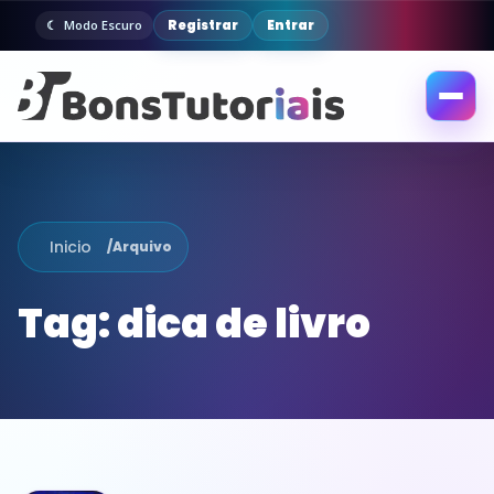
Registrar
Entrar
Modo Escuro
Abrir
menu
Inicio
/
Arquivo
Tag:
dica de livro